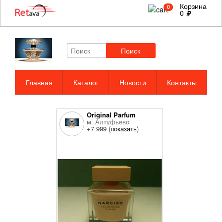
Корзина
0
0
Поиск
Главная
Каталог
Новости
Контакты
Original Parfum
м. Алтуфьево
+7 999 (
показать
)