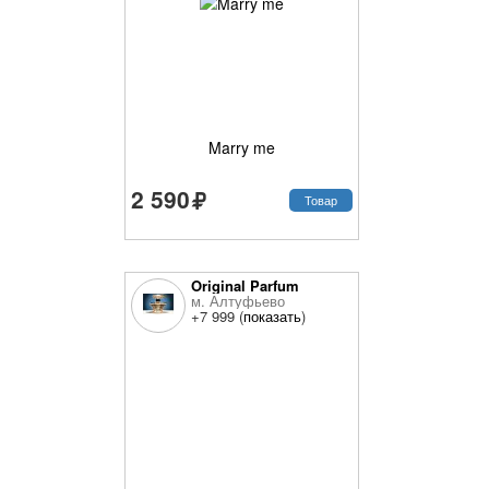
Marry me
2 590
Товар
Original Parfum
м. Алтуфьево
+7 999 (
показать
)