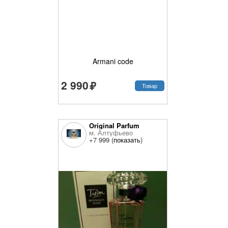
Armani code
2 990
Товар
Original Parfum
м. Алтуфьево
+7 999 (
показать
)